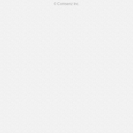
© Comsenz Inc.