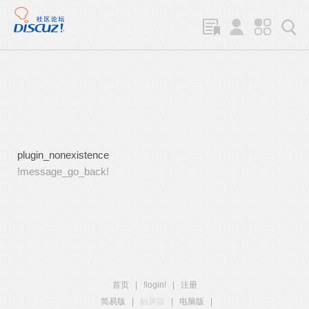
plugin_nonexistence
!message_go_back!
首页
|
!login!
|
注册
简易版
|
触屏版
|
电脑版
|